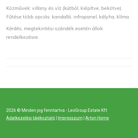
Közművek: villany és víz (kútból, kiépítve, bekötve).
Fűtése több opciós: kandalló, infrapanel, kályha, klíma.
Kérdés, megtekintési szándék esetén állok
rendelkezésre.
Project
navigation
2026 © Minden jog fenntartva - LeoGroup Estate Kft
Adatkezelési tájékoztató
|
Impresszum
|
Arton Home