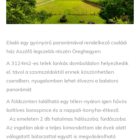
Eladó egy gyönyörű panorámával rendelkező családi
ház Aszófő legszebb részén Öreghegyen.
A 3124m2-es telek lankás domboldalon helyezkedik
el, távol a szomszédoktól ennek köszönhetően
csendben, nyugalomban lehet élvezni a balatoni
panorámát.
A földszinten található egy télen-nyáron igen hűvös
boltíves borospince és a nappali-konyha-étkező.
Az emeleten 2 db hatalmas hálószoba, fürdőszoba.
Az ingatlan akár a teljes kimondottam ide évek alatt
válogatott bútorzattal együtt is megvásárolható.