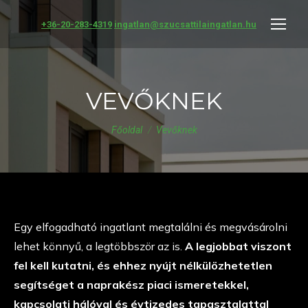
+36-20-283-4319
ingatlan@szucsattilaingatlan.hu
VEVŐKNEK
You are here:
Főoldal
Vevőknek
Egy elfogadható ingatlant megtalálni és megvásárolni
lehet könnyű, a legtöbbször az is.
A legjobbat viszont
fel kell kutatni, és ehhez nyújt nélkülözhetetlen
segítséget a naprakész piaci ismeretekkel,
kapcsolati hálóval és évtizedes tapasztalattal