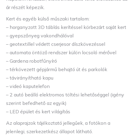
ár részét képezik.
Kert és egyéb külső műszaki tartalom:
– horganyzott 3D táblás kerítéssel körbezárt saját kert
– gyepszőnyeg vakondhálóval
– geotextillel védett cserjesor díszkövezéssel
– automata öntöző rendszer külön locsoló mérővel
– Gardena robotfűnyíró
– térkövezett gépjármű behajtó út és parkolók
– távirányítható kapu
– videó kaputelefon
– 2 autó beálló elektromos töltési lehetőséggel (igény
szerint befedhető az egyik)
– LED épület és kert világítás
Az alaprajzok tájékoztató jellegűek, a fotókon a
jelenlegi, szerkezetkész állapot látható.