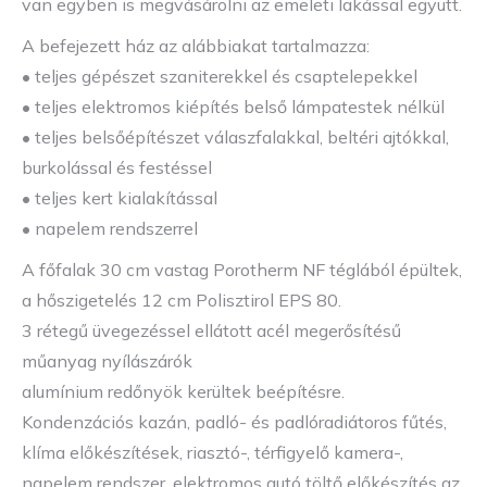
van egyben is megvásárolni az emeleti lakással együtt.
A befejezett ház az alábbiakat tartalmazza:
• teljes gépészet szaniterekkel és csaptelepekkel
• teljes elektromos kiépítés belső lámpatestek nélkül
• teljes belsőépítészet válaszfalakkal, beltéri ajtókkal,
burkolással és festéssel
• teljes kert kialakítással
• napelem rendszerrel
A főfalak 30 cm vastag Porotherm NF téglából épültek,
a hőszigetelés 12 cm Polisztirol EPS 80.
3 rétegű üvegezéssel ellátott acél megerősítésű
műanyag nyílászárók
alumínium redőnyök kerültek beépítésre.
Kondenzációs kazán, padló- és padlóradiátoros fűtés,
klíma előkészítések, riasztó-, térfigyelő kamera-,
napelem rendszer, elektromos autó töltő előkészítés az