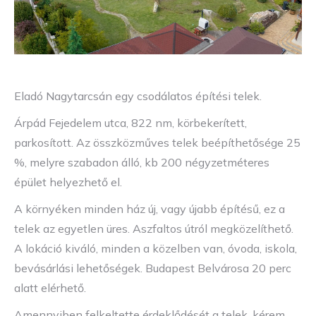
Eladó Nagytarcsán egy csodálatos építési telek.
Árpád Fejedelem utca, 822 nm, körbekerített,
parkosított. Az összközműves telek beépíthetősége 25
%, melyre szabadon álló, kb 200 négyzetméteres
épület helyezhető el.
A környéken minden ház új, vagy újabb építésű, ez a
telek az egyetlen üres. Aszfaltos útról megközelíthető.
A lokáció kiváló, minden a közelben van, óvoda, iskola,
bevásárlási lehetőségek. Budapest Belvárosa 20 perc
alatt elérhető.
Amennyiben felkeltette érdeklődését a telek, kérem