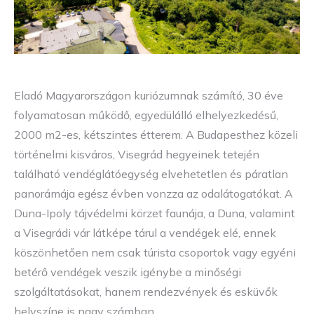
Eladó Magyarországon kuriózumnak számító, 30 éve
folyamatosan működő, egyedülálló elhelyezkedésű,
2000 m2-es, kétszintes étterem. A Budapesthez közeli
történelmi kisváros, Visegrád hegyeinek tetején
található vendéglátóegység elvehetetlen és páratlan
panorámája egész évben vonzza az odalátogatókat. A
Duna-Ipoly tájvédelmi körzet faunája, a Duna, valamint
a Visegrádi vár látképe tárul a vendégek elé, ennek
köszönhetően nem csak túrista csoportok vagy egyéni
betérő vendégek veszik igénybe a minőségi
szolgáltatásokat, hanem rendezvények és esküvők
helyszíne is nagy számban.