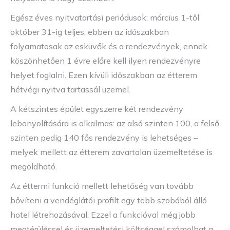
Egész éves nyitvatartási periódusok: március 1-től
október 31-ig teljes, ebben az időszakban
folyamatosak az esküvők és a rendezvények, ennek
köszönhetően 1 évre előre kell ilyen rendezvényre
helyet foglalni. Ezen kívüli időszakban az étterem
hétvégi nyitva tartassál üzemel.
A kétszintes épület egyszerre két rendezvény
lebonyolítására is alkalmas: az alsó szinten 100, a felső
szinten pedig 140 fős rendezvény is lehetséges –
melyek mellett az étterem zavartalan üzemeltetése is
megoldható.
Az éttermi funkció mellett lehetőség van tovább
bővíteni a vendéglátói profilt egy több szobából álló
hotel létrehozásával. Ezzel a funkcióval még jobb
megtérüléssel és üzemeltetési költséggel számolhat a