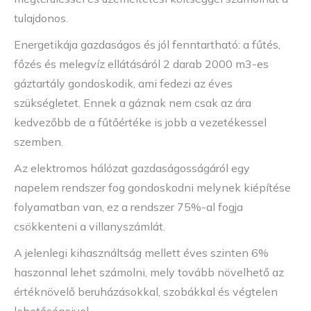
tulajdonos.
Energetikája gazdaságos és jól fenntartható: a fűtés,
főzés és melegvíz ellátásáról 2 darab 2000 m3-es
gáztartály gondoskodik, ami fedezi az éves
szükségletet. Ennek a gáznak nem csak az ára
kedvezőbb de a fűtőértéke is jobb a vezetékessel
szemben.
Az elektromos hálózat gazdaságosságáról egy
napelem rendszer fog gondoskodni melynek kiépítése
folyamatban van, ez a rendszer 75%-al fogja
csökkenteni a villanyszámlát.
A jelenlegi kihasználtság mellett éves szinten 6%
haszonnal lehet számolni, mely tovább növelhető az
értéknövelő beruházásokkal, szobákkal és végtelen