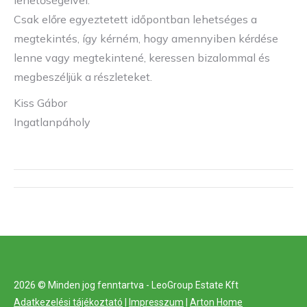
lehetőségeivel.
Csak előre egyeztetett időpontban lehetséges a
megtekintés, így kérném, hogy amennyiben kérdése
lenne vagy megtekintené, keressen bizalommal és
megbeszéljük a részleteket.
Kiss Gábor
Ingatlanpáholy
Project
navigation
2026 © Minden jog fenntartva - LeoGroup Estate Kft
Adatkezelési tájékoztató
|
Impresszum
|
Arton Home