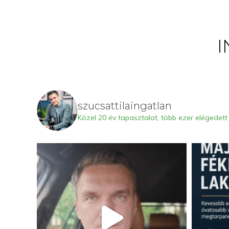
I
szucsattilaingatlan
Közel 20 év tapasztalat, több ezer elégedett