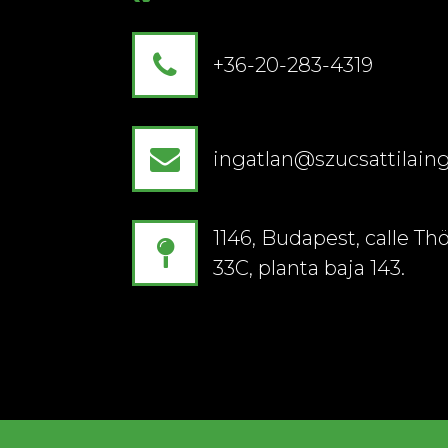
+36-20-283-4319
ingatlan@szucsattilaing
1146, Budapest, calle Thö
33C, planta baja 143.