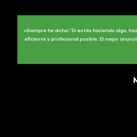
«Siempre he dicho: ‘Si estás haciendo algo, h
eficiente y profesional posible. El mejor anunc