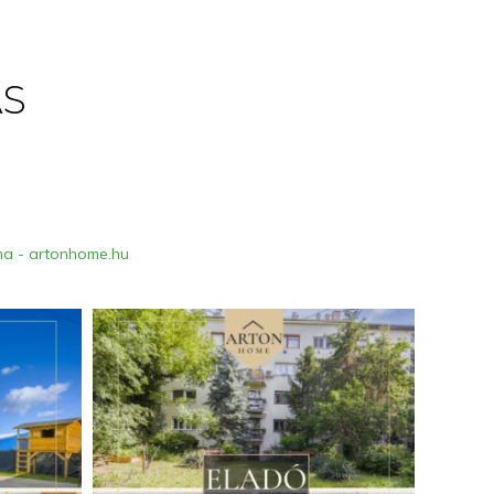
AS
ona - artonhome.hu