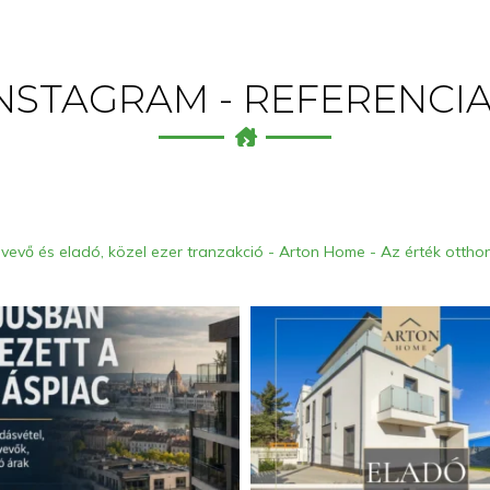
NSTAGRAM - REFERENCI
 vevő és eladó, közel ezer tranzakció - Arton Home - Az érték otth