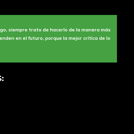
lgo, siempre trato de hacerlo de la manera más
nden en el futuro, porque la mejor crítica de lo
: