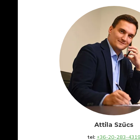
Attila Szűcs
tel:
+36-20-283-431