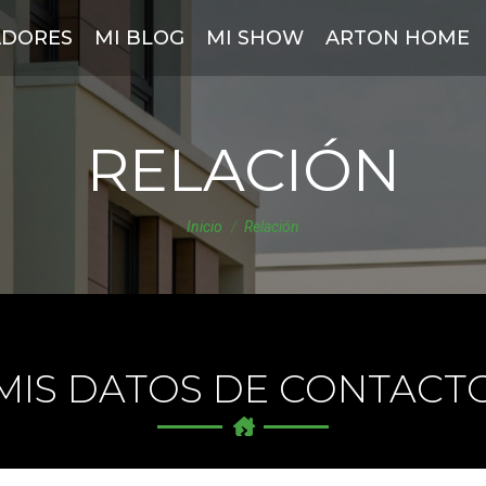
DORES
MI BLOG
MI SHOW
ARTON HOME
RELACIÓN
Estás aquí:
Inicio
Relación
MIS DATOS DE CONTACT