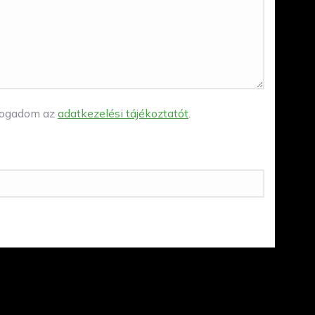
lfogadom az
adatkezelési tájékoztatót
.