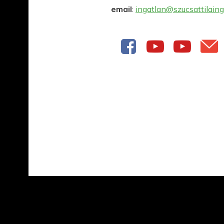
email
:
ingatlan@szucsattilaing