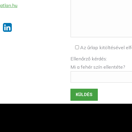
atlan.hu
Az űrlap kitöltésével e
Ellenőrző kérdés:
Mi a fehér szín ellentéte?