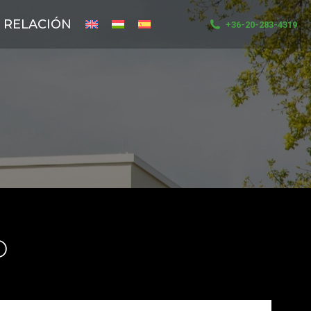
RELACIÓN
+36-20-283-4319
O