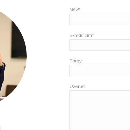
Név*
E-mail cím*
Tárgy
Üzenet
9