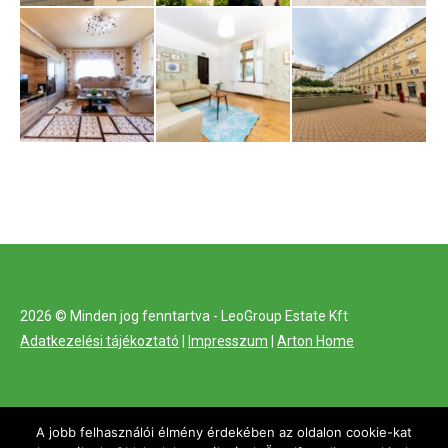
2026 © Minden jog fenntartva - LeoGroup Estate Kft
Adatkezelési tájékoztató
|
Impresszum
|
Arton Home
A jobb felhasználói élmény érdekében az oldalon cookie-kat